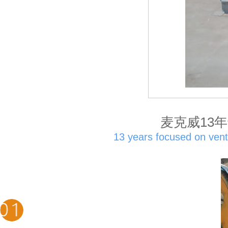
麦克威13
13 years focused on ventil